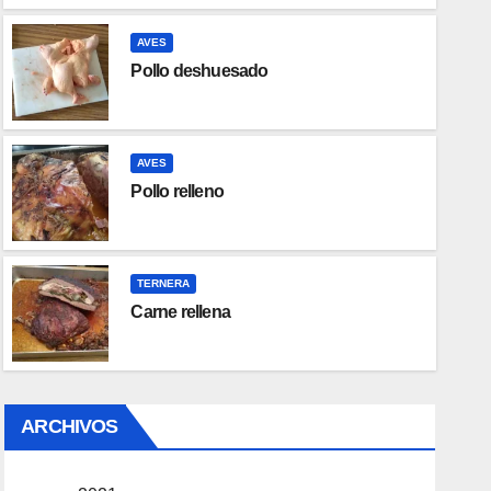
AVES
Pollo deshuesado
AVES
Pollo relleno
TERNERA
Carne rellena
ARCHIVOS