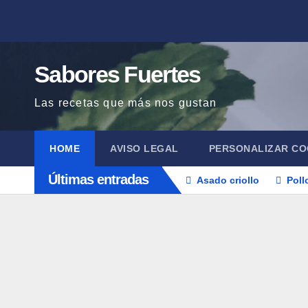
Saltar
al
contenido
Sabores Fuertes
Las recetas que más nos gustan
HOME
AVISO LEGAL
PERSONALIZAR CO
Últimas entradas
Asado criollo
Poll