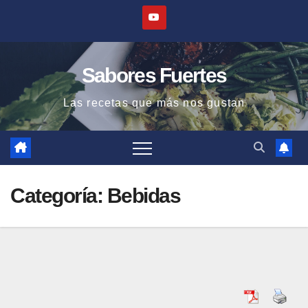
Saltar
al
contenido
Sabores Fuertes
Las recetas que más nos gustan
Categoría:
Bebidas